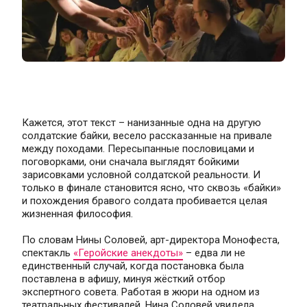
Кажется, этот текст – нанизанные одна на другую 
солдатские байки, весело рассказанные на привале 
между походами. Пересыпанные пословицами и 
поговорками, они сначала выглядят бойкими 
зарисовками условной солдатской реальности. И 
только в финале становится ясно, что сквозь «байки» 
и похождения бравого солдата пробивается целая 
жизненная философия.
По словам Нины Соловей, арт-директора Монофеста, 
спектакль 
«Геройские анекдоты»
 – едва ли не 
единственный случай, когда постановка была 
поставлена в афишу, минуя жёсткий отбор 
экспертного совета. Работая в жюри на одном из 
театральных фестивалей, Нина Соловей увидела 