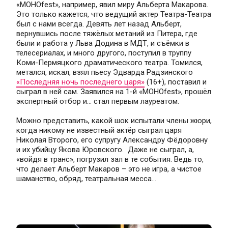
«МОНОfest», например, явил миру Альберта Макарова. 
Это только кажется, что ведущий актер Театра-Театра 
был с нами всегда. Девять лет назад Альберт, 
вернувшись после тяжёлых метаний из Питера, где 
были и работа у Льва Додина в МДТ, и съёмки в 
телесериалах, и много другого, поступил в труппу 
Коми-Пермяцкого драматического театра. Томился, 
метался, искал, взял пьесу Эдварда Радзинского 
«Последняя ночь последнего царя»
 (16+), поставил и 
сыграл в ней сам. Заявился на 1-й «МОНОfest», прошёл 
экспертный отбор и... стал первым лауреатом.
Можно представить, какой шок испытали члены жюри, 
когда никому не известный актёр сыграл царя 
Николая Второго, его супругу Александру Фёдоровну 
и их убийцу Якова Юровского.  Даже не сыграл, а, 
«войдя в транс», погрузил зал в те события. Ведь то, 
что делает Альберт Макаров – это не игра, а чистое 
шаманство, обряд, театральная месса...