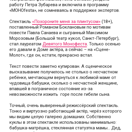
работу Петра Зубарева и включила в программу 
«МОНОfestа», не сомневаясь в поддержке экспертов.
Спектакль 
«Похороните меня за плинтусом»
 (18+), 
поставленный Романом Боклановым по мотивам 
повести Павла Санаева и сыгранный Максимом 
Морозовым (Большой театр кукол, Санкт-Петербург), 
стал лауреатом 
Девятого Монофеста
. Только осенью 
его давали в Доме актёра, а сейчас – на «Сцене-
Молот», где он, кстати, прекрасно встал.
Текст повести заметно купирован. А сценическое 
высказывание получилось не столько о несчастном 
ребёнке, мечтающем вернуться к любимой маме от 
чудовища бабушки, сколько о несчастной женщине, 
впавшей в пограничное состояние из-за 
невозможности изжить  горе после гибели сына.
Точный, очень выверенный режиссёрский спектакль. 
Тонко и виртуозно работающий актёр, черёз которого 
мы видим целую галерею домашних. Собственно 
куклы в этом спектакле использованы минимально: 
бабушка-матрёшка, стеклянная статуэтка мамы... Дед, 