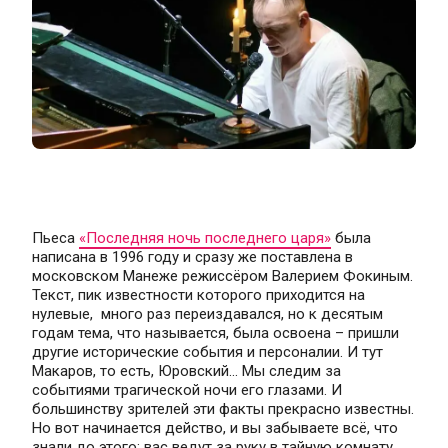
Пьеса 
«Последняя ночь последнего царя»
 была 
написана в 1996 году и сразу же поставлена в 
московском Манеже режиссёром Валерием Фокиным. 
Текст, пик известности которого приходится на 
нулевые,  много раз переиздавался, но к десятым 
годам тема, что называется, была освоена – пришли 
другие исторические события и персоналии. И тут 
Макаров, то есть, Юровский... Мы следим за 
событиями трагической ночи его глазами. И 
большинству зрителей эти факты прекрасно известны. 
Но вот начинается действо, и вы забываете всё, что 
знали до этого; вас ведут за руку в тайную комнату, 