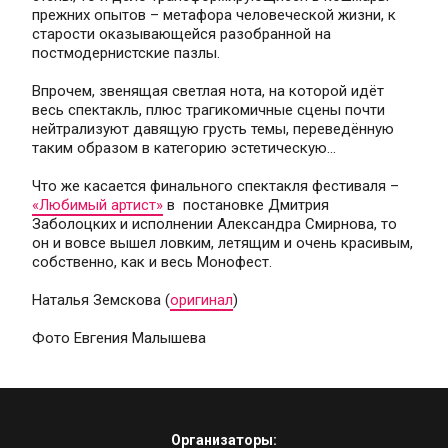
прежних опытов – метафора человеческой жизни, к 
старости оказывающейся разобранной на 
постмодернистские пазлы.
Впрочем, звенящая светлая нота, на которой идёт 
весь спектакль, плюс трагикомичные сцены почти 
нейтрализуют давящую грусть темы, переведённую 
таким образом в категорию эстетическую...
Что же касается финального спектакля фестиваля – 
«Любимый артист»
 в  постановке Дмитрия 
Заболоцких и исполнении Александра Смирнова, то 
он и вовсе вышел ловким, летящим и очень красивым, 
собственно, как и весь Монофест.
Наталья Земскова (
оригинал
)
Фото Евгения Малышева
Организаторы: