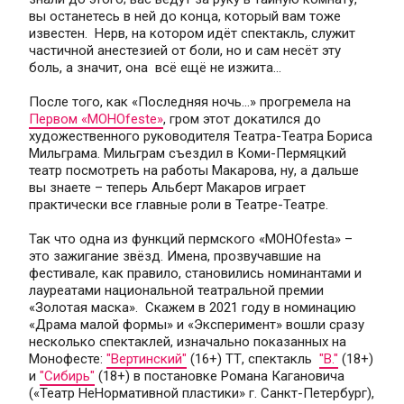
вы останетесь в ней до конца, который вам тоже 
известен.  Нерв, на котором идёт спектакль, служит 
частичной анестезией от боли, но и сам несёт эту 
боль, а значит, она  всё ещё не изжита...
После того, как «Последняя ночь...» прогремела на 
Первом «МОНОfestе»
, гром этот докатился до 
художественного руководителя Театра-Театра Бориса 
Мильграма. Мильграм съездил в Коми-Пермяцкий 
театр посмотреть на работы Макарова, ну, а дальше 
вы знаете – теперь Альберт Макаров играет 
практически все главные роли в Театре-Театре.
Так что одна из функций пермского «МОНОfestа» – 
это зажигание звёзд. Имена, прозвучавшие на 
фестивале, как правило, становились номинантами и 
лауреатами национальной театральной премии 
«Золотая маска».  Скажем в 2021 году в номинацию 
«Драма малой формы» и «Эксперимент» вошли сразу 
несколько спектаклей, изначально показанных на 
Монофесте: 
"Вертинский"
 (16+) ТТ, спектакль  
"В."
 (18+) 
и 
"Сибирь"
 (18+) в постановке Романа Кагановича 
(«Театр НеНормативной пластики» г. Санкт-Петербург), 