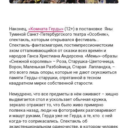
Наконец, 
«Комната Герды»
 (12+) в постановке  Яны 
Туминой Санкт-Петербургского театра «Особняк», 
спектакль, которым открывался фестиваль... 
Спектакль-фантасмагория, постимпрессионистским 
эхом отталкивающийся от сказки всех времён и 
народов Ганса Христиана Андерсена. «Мемы»-образы 
«Снежной королевы» – Роза, Старушка-Цветочница, 
Ворон, Маленькая Разбойница, Старая  Лапландка, – 
это всего лишь опоры, которые не дают скукожиться 
памяти Герды-старушки, спрятанной в тесном 
квадратном мирке собственной старости.
Немудрено, что все предметы в нём оживают – хищно 
выдвигается стол и ускользает обычная кружка, 
зеркало отражает то, что было живо примерно 
полвека назад, люди на фотографиях разговаривают 
и машут руками, Герда уже не Герда, а те, кто  с ней 
когда-то соприкасались. Спектакль об 
экзистенциональном одиночестве, в котором человек 