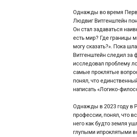
Однажды во время Перв
Людвиг Витгенштейн поня
Он стал задаваться наив
есть мир? Где границы мо
могу сказать?». Пока шла
Витгенштейн следил за ф
исследовал проблему лог
самые проклятые вопрос
понял, что единственный 
написать «Логико-филосо
Однажды в 2023 году в Р
профессии, понял, что вс
него как будто земля ушл
глупыми ипроклятыми во