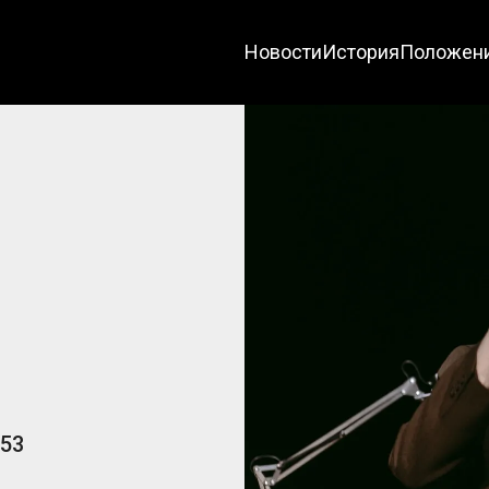
Новости
История
Положени
 53