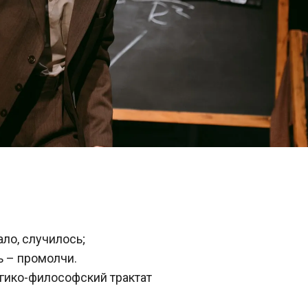
ало, случилось;
ь – промолчи.
гико-философский трактат 