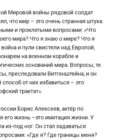
ой Мировой войны рядовой солдат 
л, что мир – это очень странная штука. 
ными и проклятыми вопросами: «Что 
его мира? Что я знаю о мире? Что я 
 война и пули свистели над Европой, 
онарем на военном корабле и 
ических оснований мира. Вопросы, те 
ы, преследовали Витгенштейна, и он 
способ от них избавиться – это 
фский трактат».
оссии Борис Алексеев, актёр по 
я его жизнь –это имитация жизни. У 
а из-под ног. Он стал задаваться 
просами: «Где я? Где границы меня? 