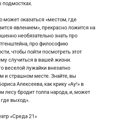
 подмостках.
о может оказаться «местом, где 
вится явлением», прекрасно ложится на 
ршенно необязательно знать про 
итгенштейна, про философию 
сти, чтобы пойти посмотреть этот 
 ему случиться в вашей жизни. 
о веселой лужайки внезапно 
м и страшном месте. Знайте, вы 
риса Алексеева, как крику «Ау!» в 
 лесу бродит толпа народа, и, может 
, где выход».
атр «Среда 21»