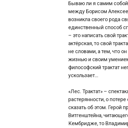
Бываю ли я самим собой? 
между Борисом Алексее
возникла своего рода свя
единственный способ спр
– это написать свой трак
актёрская, то свой тракта
не словами, а тем, что о
жизнью и своим умением
философский трактат неп
ускользает...
«Лес. Трактат» – спектакл
растерянности, о потере
сказать об этом. Герой п
Витгенштейна, читающего
Кембридже, то Владимир