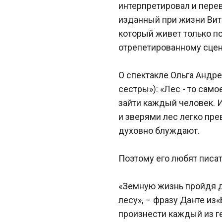
интерпретировал и пере
изданный при жизни Витге
который живет только по
отрепетированному сце
О спектакле Ольга Андре
сестры»): «Лес - то само
зайти каждый человек. И
и зверями лес легко пре
духовно блуждают.
Поэтому его любят писат
«Земную жизнь пройдя д
лесу», – фразу Данте из
произнести каждый из ге