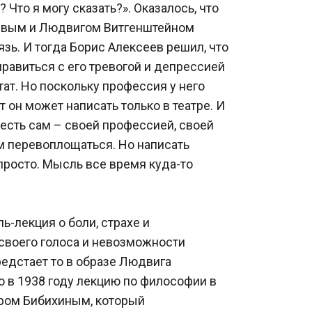
Что я могу сказать?». Оказалось, что 
вым и Людвигом Витгенштейном 
зь. И тогда Борис Алексеев решил, что 
авиться с его тревогой и депрессией 
тат. Но поскольку профессия у него 
т он может написать только в театре. И 
н есть сам – своей профессией, своей 
 перевоплощаться. Но написать 
росто. Мысль все время куда-то 
ь-лекция о боли, страхе и 
 своего голоса и невозможности 
редстает то в образе Людвига 
 в 1938 году лекцию по философии в 
ом Бибихиным, который 